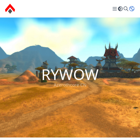
RYWOW
Azerothcore CN