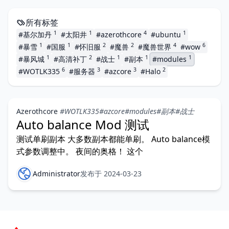
所有标签
1
1
4
1
#基尔加丹
#太阳井
#azerothcore
#ubuntu
1
1
2
2
4
6
#暴雪
#国服
#怀旧服
#魔兽
#魔兽世界
#wow
1
2
1
1
1
#暴风城
#高清补丁
#战士
#副本
#modules
6
3
3
2
#WOTLK335
#服务器
#azcore
#Halo
Azerothcore
#WOTLK335
#azcore
#modules
#副本
#战士
Auto balance Mod 测试
测试单刷副本 大多数副本都能单刷。 Auto balance模
式参数调整中。 夜间的奥格！ 这个
Administrator
发布于 2024-03-23